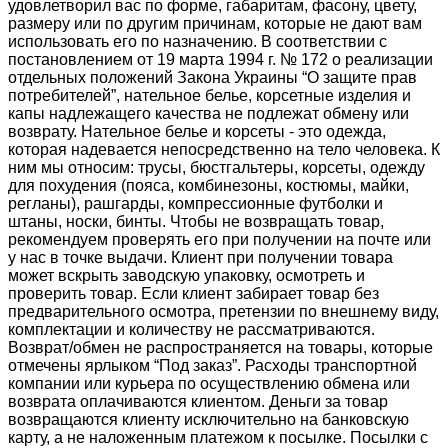
удовлетворил вас по форме, габаритам, фасону, цвету,
размеру или по другим причинам, которые не дают вам
использовать его по назначению. В соответствии с
постановлением от 19 марта 1994 г. № 172 о реализации
отдельных положений Закона Украины “О защите прав
потребителей”, нательное белье, корсетные изделия и
капы надлежащего качества не подлежат обмену или
возврату. Нательное белье и корсеты - это одежда,
которая надевается непосредственно на тело человека. К
ним мы относим: трусы, бюстгальтеры, корсеты, одежду
для похудения (пояса, комбинезоны, костюмы, майки,
регланы), рашгарды, компрессионные футболки и
штаны, носки, бинты. Чтобы не возвращать товар,
рекомендуем проверять его при получении на почте или
у нас в точке выдачи. Клиент при получении товара
может вскрыть заводскую упаковку, осмотреть и
проверить товар. Если клиент забирает товар без
предварительного осмотра, претензии по внешнему виду,
комплектации и количеству не рассматриваются.
Возврат/обмен не распространяется на товары, которые
отмечены ярлыком “Под заказ”. Расходы транспортной
компании или курьера по осуществлению обмена или
возврата оплачиваются клиентом. Деньги за товар
возвращаются клиенту исключительно на банковскую
карту, а не наложенным платежом к посылке. Посылки с